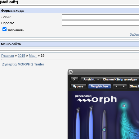
[
Мой сайт
]
Форма входа
Логин:
Пароль:
запомнить
Забыл
Меню сайта
Главная
»
2015
»
Март
»
19
Zynaptiq MORPH 2 Trailer