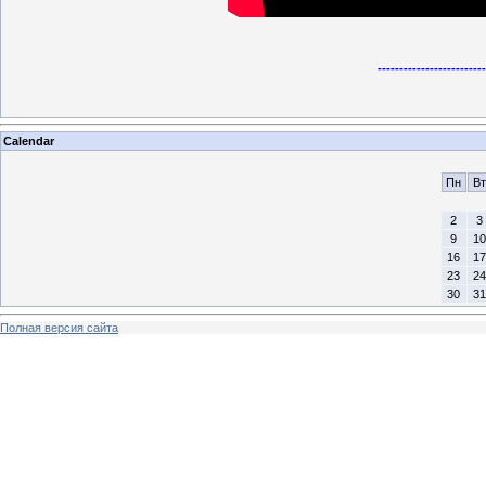
-------------------------
Calendar
Пн
Вт
2
3
9
10
16
17
23
24
30
31
Полная версия сайта