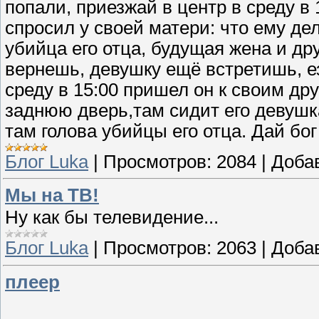
попали, приезжай в центр в среду в 1
спросил у своей матери: что ему де
убийца его отца, будущая жена и дру
вернешь, девушку ещё встретишь, ез
среду в 15:00 пришел он к своим д
заднюю дверь,там сидит его девушк
там голова убийцы его отца. Дай бог
Блог Luka
|
Просмотров:
2084
|
Доба
Мы на ТВ!
Ну как бы телевидение...
Блог Luka
|
Просмотров:
2063
|
Доба
плеер