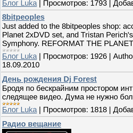
Блог Luka
|
Просмотров:
1793
|
Доба
8bitpeoples
Just added to the 8bitpeoples shop: 
Planet 2xDVD set, and Tristan Perich'
Symphony. REFORMAT THE PLANE
Блог Luka
|
Просмотров:
1926
|
Autho
18.09.2010
День рождения Dj Forest
Бродя по бескрайним простором инт
следящее видео. Дума не нужно бол
Блог Luka
|
Просмотров:
1818
|
Доба
Радио вещание