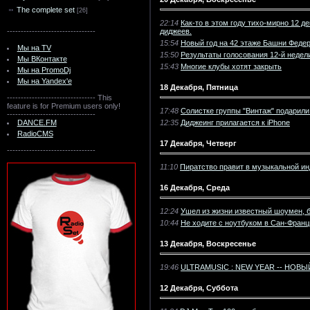
The complete set
[26]
22:14
Как-то в этом году тихо-мирно 12 
--------------------------------
диджеев.
15:54
Новый год на 42 этаже Башни Феде
Мы на TV
15:50
Результаты голосования 12-й недели
Мы ВКонтакте
15:43
Многие клубы хотят закрыть
Мы на PromoDj
Мы на Yandex'e
18 Декабря, Пятница
--------------------------------
This
feature is for Premium users only!
17:48
Солистке группы "Винтаж" подарили
--------------------------------
DANCE.FM
12:35
Диджеинг прилагается к iPhone
RadioCMS
17 Декабря, Четверг
--------------------------------
11:10
Пиратство правит в музыкальной и
16 Декабря, Среда
12:24
Ушел из жизни известный шоумен, б
10:44
Не ходите с ноутбуком в Сан-Франц
13 Декабря, Воскресенье
19:46
ULTRAMUSIC : NEW YEAR -- НОВЫЙ
12 Декабря, Суббота