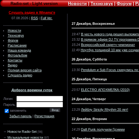
Новости
|
Технозвук
|
Форум
|
Р
Radio-set
-
Light version
Слушать радио в Winamp'e
07.08.2026 |
RSS
|
Full Ver.
27 Декабря, Воскресенье
--------------------------------
Новости
19:47
В честь нового года решил выложи
Технозвук
15:32
В прямом эфире DJ TV программа 
Форум
15:24
Всероссийский скретч-чемпионат
Расписание
11:49
Ноутбук толщиной 10 мм уже созда
Наша команда
Фотоальбом
26 Декабря, Суббота
Контакты
Видео
13:30
Pendulum и Sub Focus скинулись по
Полная версия сайта
Слушать радио
25 Декабря, Пятница
--------------------------------
23:57
ELECTRO АПОХМЕЛКА (2010)
Доброго времени суток
Логин:
24 Декабря, Четверг
Пароль:
13:29
Лейблу Strictly Rhythm 20 лет!
запомнить
Забыл пароль
|
Регистрация
22 Декабря, Вторник
--------------------------------
14:29
Daft Punk получили Грэмми
Новости Radio-Set
[56]
Музыкальные новости
[97]
20 Декабря, Воскресенье