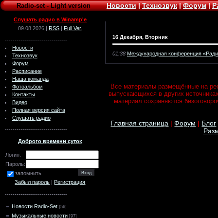
Новости
|
Технозвук
|
Форум
|
Р
Radio-set
-
Light version
Слушать радио в Winamp'e
09.08.2026 |
RSS
|
Full Ver.
16 Декабря, Вторник
--------------------------------
Новости
01:38
Международная конференция «Радио
Технозвук
Форум
Расписание
Наша команда
Все материалы размещённые на рес
Фотоальбом
выпускающихся в других источника
Контакты
материал сохраняются безоговороч
Видео
Полная версия сайта
Слушать радио
Главная страница
|
Форум
|
Блог
--------------------------------
Разм
Доброго времени суток
Логин:
Пароль:
запомнить
Забыл пароль
|
Регистрация
--------------------------------
Новости Radio-Set
[56]
Музыкальные новости
[97]