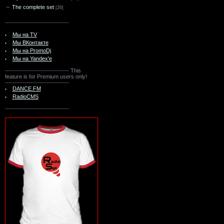
The complete set
[26]
--------------------------------
Мы на TV
Мы ВКонтакте
Мы на PromoDj
Мы на Yandex'e
--------------------------------
This
feature is for Premium users only!
--------------------------------
DANCE.FM
RadioCMS
--------------------------------