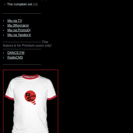
The complete set
[26]
--------------------------------
Мы на TV
Мы ВКонтакте
Мы на PromoDj
Мы на Yandex'e
--------------------------------
This
feature is for Premium users only!
--------------------------------
DANCE.FM
RadioCMS
--------------------------------