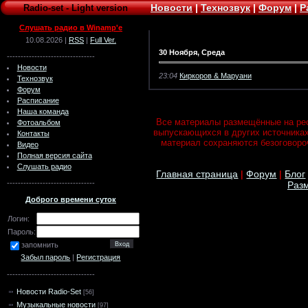
Новости
|
Технозвук
|
Форум
|
Р
Radio-set
-
Light version
Слушать радио в Winamp'e
10.08.2026 |
RSS
|
Full Ver.
30 Ноября, Среда
--------------------------------
Новости
23:04
Киркоров & Маруани
Технозвук
Форум
Расписание
Наша команда
Все материалы размещённые на рес
Фотоальбом
выпускающихся в других источника
Контакты
материал сохраняются безоговороч
Видео
Полная версия сайта
Слушать радио
Главная страница
|
Форум
|
Блог
--------------------------------
Разм
Доброго времени суток
Логин:
Пароль:
запомнить
Забыл пароль
|
Регистрация
--------------------------------
Новости Radio-Set
[56]
Музыкальные новости
[97]