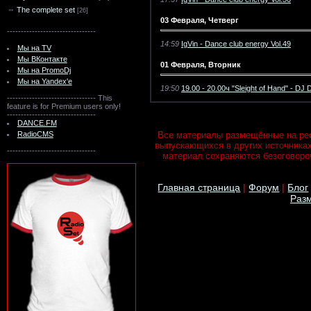
The complete set
[26]
03 Февраля, Четверг
--------------------------------
14:59
IgVin - Dance club energy Vol.49
Мы на TV
Мы ВКонтакте
01 Февраля, Вторник
Мы на PromoDj
Мы на Yandex'e
19:50
19.00 - 20.00ч "Sleight of Hand" -
--------------------------------
This
feature is for Premium users only!
--------------------------------
DANCE.FM
RadioCMS
Все материалы размещённые на рес
выпускающихся в других источника
--------------------------------
материал сохраняются безоговороч
Главная страница
|
Форум
|
Блог
Разм