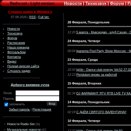
Новости
|
Технозвук
|
Форум
|
Р
Radio-set
-
Light version
Слушать радио в Winamp'e
07.08.2026 |
RSS
|
Full Ver.
28 Февраля, Понедельник
--------------------------------
Новости
12:20
5 марта - Краснодар - клуб Сахар - D
Технозвук
Форум
24 Февраля, Четверг
Расписание
Наша команда
00:04
Ipanema Pool Party Show Mosсow - 
Фотоальбом
Контакты
23 Февраля, Среда
Видео
Полная версия сайта
22:03
IgVin - Dance club energy Vol.52 27.0
Слушать радио
12:13
Pendulum вновь за работой
--------------------------------
15 Февраля, Вторник
Доброго времени суток
Логин:
01:34
DJ ФАРАМАНТ ЯTV ЯТВ LIVE TV КА
Пароль:
14 Февраля, Понедельник
запомнить
Забыл пароль
|
Регистрация
02:19
С ДнЁМ СВЯТОГО ВАЛЕНТИНА!!
--------------------------------
10 Февраля, Четверг
Новости Radio-Set
[56]
Музыкальные новости
[97]
17:37
IgVin - Dance club energy Vol.50