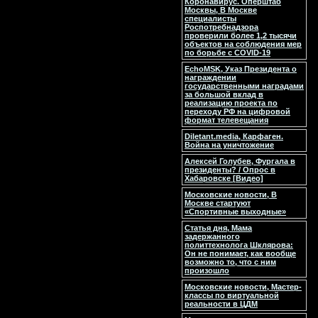
Коронавирус. Оперштаб
Москвы, В Москве
специалисты
Роспотребнадзора
проверили более 1,2 тысячи
объектов на соблюдения мер
по борьбе с COVID-19
EchoMSK, Указ Президента о
награждении
государственными наградами
за большой вклад в
реализацию проекта по
переходу РФ на цифровой
формат телевещания
Diletant.media, Карфаген.
Война на уничтожение
Алексей Голубев, Фургала в
президенты? / Опрос в
Хабаровске [Видео]
Московские новости, В
Москве стартуют
«Спортивные выходные»
Статья дня, Мама
задержанного
политтехнолога Шклярова:
Он не понимает, как вообще
возможно то, что с ним
произошло
Московские новости, Мастер-
классы по виртуальной
реальности в ЦДМ