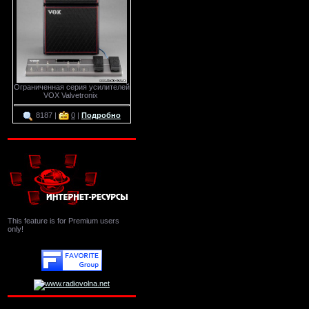
Ограниченная серия усилителей
VOX Valvetronix
8187 |
0
|
Подробно
This feature is for Premium users
only!