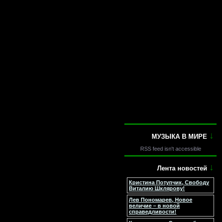
↓
МУЗЫКА В МИРЕ
RSS feed isn't accessible
↓
Лента новостей
Кристина Потупчик, Свободу
Виталию Шклярову!
Лев Пономарев, Новое
величие – в новой
справедливости!