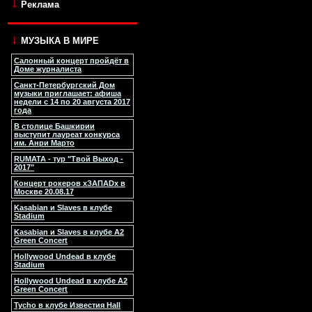
↓
Реклама
↓
МУЗЫКА В МИРЕ
Салонный концерт пройдёт в
Доме журналиста
Санкт-Петербургский Дом
музыки приглашает: афиша
недели с 14 по 20 августа 2017
года
В столице Башкирии
выступит лауреат конкурса
им. Анри Марто
RUMATA - тур "Твой Выход -
2017"
Концерт рокеров xЗАПАDx в
Москве 20.08.17
Kasabian и Slaves в клубе
Stadium
Kasabian и Slaves в клубе A2
Green Concert
Hollywood Undead в клубе
Stadium
Hollywood Undead в клубе A2
Green Concert
Tycho в клубе Известия Hall