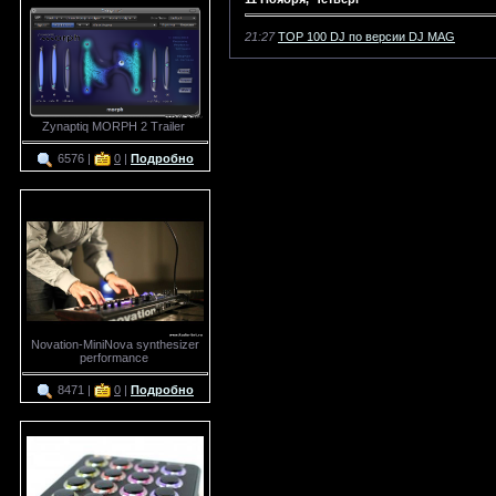
21:27
TOP 100 DJ по версии DJ MAG
Zynaptiq MORPH 2 Trailer
6576 |
0
|
Подробно
Novation-MiniNova synthesizer
performance
8471 |
0
|
Подробно