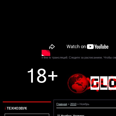
или прямой эфир наших on-line tv трансляций. Следите за расписанием. Чтобы смотре
Главная
»
2010
»
Ноябрь
↓
ТЕХНОЗВУК
11 Ноября, Четверг