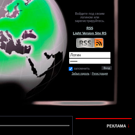
Войдите под своим
логином или
зарегистрируйтесь.
RSS
Light Version Site RS
запомнить
Забыл пароль
|
Регистрация
↓
РЕКЛАМА