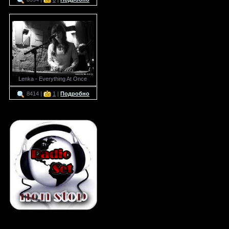
Lenka - Everything At Once
8414 |
1
|
Подробно