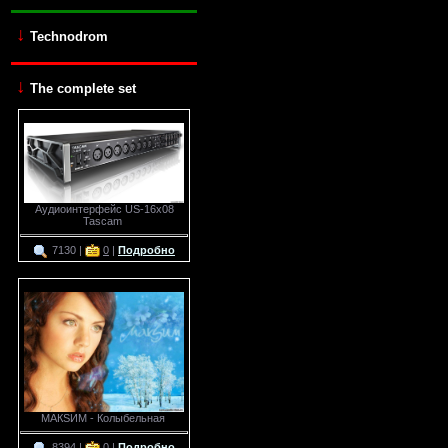
↓
Technodrom
↓
The complete set
Аудиоинтерфейс US-16x08
Tascam
7130 |
0
|
Подробно
МАКSИМ - Колыбельная
8394 |
0
|
Подробно