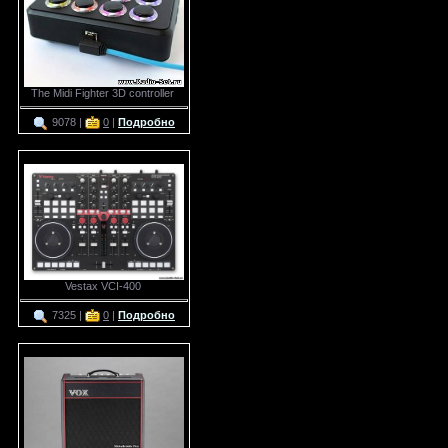
The Midi Fighter 3D controller
9078 |
0
|
Подробно
Vestax VCI-400
7325 |
0
|
Подробно