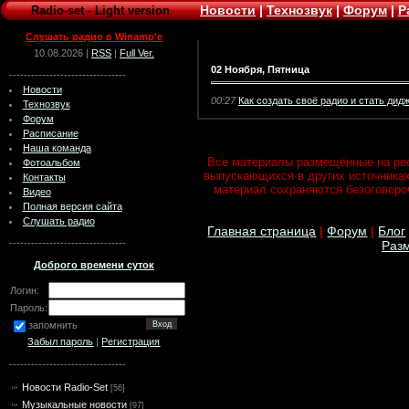
Новости
|
Технозвук
|
Форум
|
Р
Radio-set
-
Light version
Слушать радио в Winamp'e
10.08.2026 |
RSS
|
Full Ver.
02 Ноября, Пятница
--------------------------------
Новости
00:27
Как создать своё радио и стать дид
Технозвук
Форум
Расписание
Наша команда
Все материалы размещённые на рес
Фотоальбом
выпускающихся в других источника
Контакты
материал сохраняются безоговороч
Видео
Полная версия сайта
Слушать радио
Главная страница
|
Форум
|
Блог
--------------------------------
Разм
Доброго времени суток
Логин:
Пароль:
запомнить
Забыл пароль
|
Регистрация
--------------------------------
Новости Radio-Set
[56]
Музыкальные новости
[97]