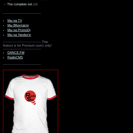
The complete set
[26]
--------------------------------
Мы на TV
Мы ВКонтакте
Мы на PromoDj
Мы на Yandex'e
--------------------------------
This
feature is for Premium users only!
--------------------------------
DANCE.FM
RadioCMS
--------------------------------