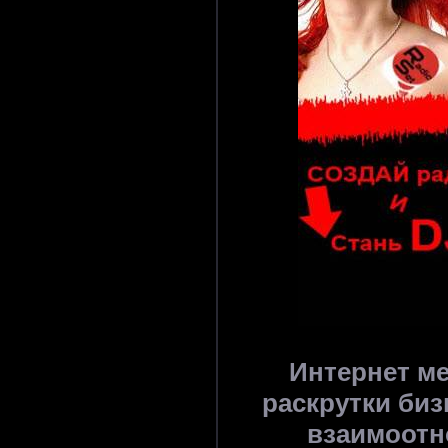
Интернет м
раскрутки би
взаимоотн