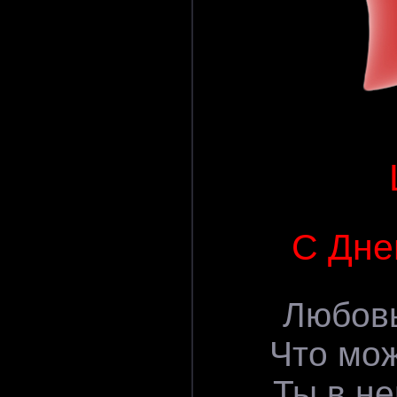
С Дне
Любовь
Что мож
Ты в не