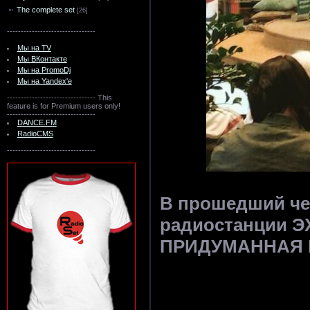
The complete set
[26]
--------------------------------
Мы на TV
Мы ВКонтакте
Мы на PromoDj
Мы на Yandex'e
--------------------------------
This
feature is for Premium users only!
--------------------------------
DANCE.FM
RadioCMS
--------------------------------
В прошедший че
радиостанции Э
ПРИДУМАННАЯ 