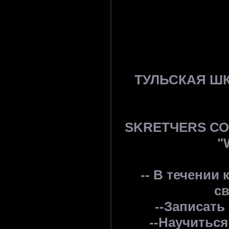
ТУЛЬСКАЯ ШК
SKRETЧERS С
"
-- В течении
св
--Записать
--Научиться