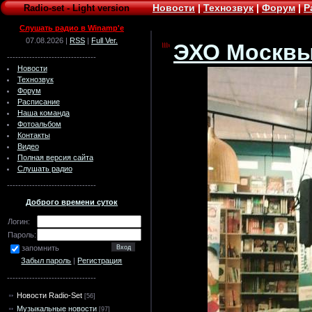
Новости
|
Технозвук
|
Форум
|
Р
Radio-set
-
Light version
Слушать радио в Winamp'e
07.08.2026 |
RSS
|
Full Ver.
ЭХО Москвы 
--------------------------------
Новости
Технозвук
Форум
Расписание
Наша команда
Фотоальбом
Контакты
Видео
Полная версия сайта
Слушать радио
--------------------------------
Доброго времени суток
Логин:
Пароль:
запомнить
Забыл пароль
|
Регистрация
--------------------------------
Новости Radio-Set
[56]
Музыкальные новости
[97]