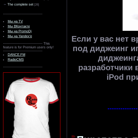
The complete set
[26]
--------------------------------
Мы на TV
Мы ВКонтакте
Мы на PromoDj
Если у вас нет 
Мы на Yandex'e
--------------------------------
This
под диджеинг иг
feature is for Premium users only!
--------------------------------
DANCE.FM
диджеинга
RadioCMS
разработчики в
--------------------------------
iPod пр
--------------