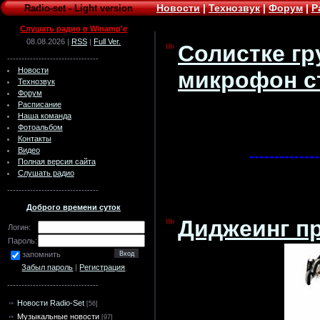
Новости
|
Технозвук
|
Форум
|
Р
Radio-set
-
Light version
Слушать радио в Winamp'e
08.08.2026 |
RSS
|
Full Ver.
Солистке г
--------------------------------
Новости
микрофон ст
Технозвук
Форум
Расписание
Наша команда
Фотоальбом
Контакты
Видео
--------------
Полная версия сайта
Слушать радио
--------------------------------
Доброго времени суток
Диджеинг пр
Логин:
Пароль:
запомнить
Забыл пароль
|
Регистрация
--------------------------------
Новости Radio-Set
[56]
Музыкальные новости
[97]