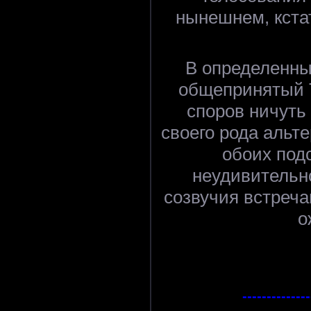
нынешнем, кста
В определенны
общепринятый T
споров ничуть
своего рода альт
обоих под
неудивительно
созвучия встреча
о
--------------