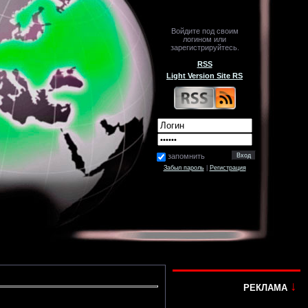
Войдите под своим
логином или
зарегистрируйтесь.
RSS
Light Version Site RS
запомнить
Забыл пароль
|
Регистрация
↓
РЕКЛАМА