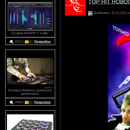
TOP HIT НОВОГ
Добавлено: 22.12.2011, в
Zynaptiq MORPH 2 Trailer
6572 |
0
|
Подробно
Novation-MiniNova synthesizer
performance
8468 |
0
|
Подробно