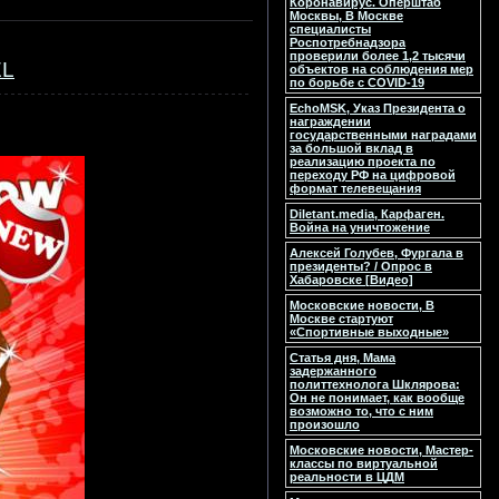
Коронавирус. Оперштаб
Москвы, В Москве
специалисты
Роспотребнадзора
проверили более 1,2 тысячи
EL
объектов на соблюдения мер
по борьбе с COVID-19
EchoMSK, Указ Президента о
награждении
государственными наградами
за большой вклад в
реализацию проекта по
переходу РФ на цифровой
формат телевещания
Diletant.media, Карфаген.
Война на уничтожение
Алексей Голубев, Фургала в
президенты? / Опрос в
Хабаровске [Видео]
Московские новости, В
Москве стартуют
«Спортивные выходные»
Статья дня, Мама
задержанного
политтехнолога Шклярова:
Он не понимает, как вообще
возможно то, что с ним
произошло
Московские новости, Мастер-
классы по виртуальной
реальности в ЦДМ