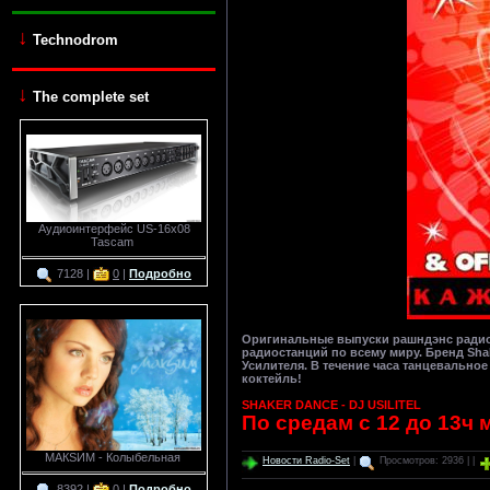
↓
Technodrom
↓
The complete set
Аудиоинтерфейс US-16x08
Tascam
7128 |
0
|
Подробно
Оригинальные выпуски рашндэнс радио-
радиостанций по всему миру. Бренд Sha
Усилителя. В течение часа танцевально
коктейль!
SHAKER DANCE - DJ USILITEL
По средам с 12 до 13ч 
МАКSИМ - Колыбельная
Новости Radio-Set
|
Просмотров: 2936 | |
8392 |
0
|
Подробно