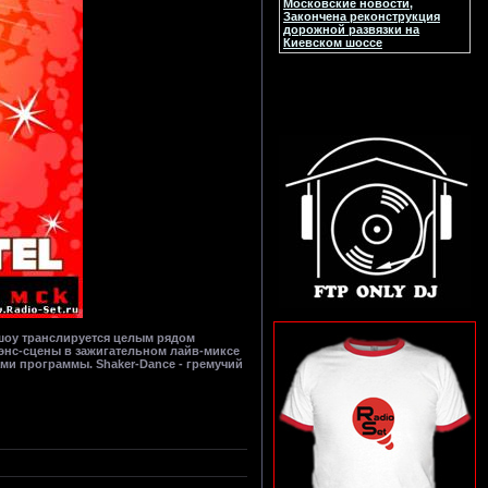
Московские новости,
Закончена реконструкция
дорожной развязки на
Киевском шоссе
шоу транслируется целым рядом
дэнс-сцены в зажигательном лайв-миксе
ами программы. Shaker-Dance - гремучий