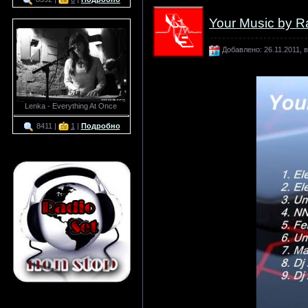
Your Music by R
Добавлено: 26.11.2011, в
Lenka - Everything At Once
8411 |
1
|
Подробно