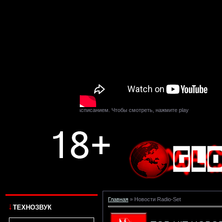
ансляций. Следите за расписанием. Чтобы смотреть, нажмите play
Главная
»
Новости Radio-Set
↓
ТЕХНОЗВУК