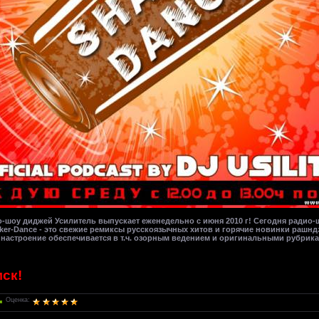
шоу диджей Усилитель выпускает еженедельно с июня 2010 г! Сегодня радио-
ker-Dance - это свежие ремиксы русскоязычных хитов и горячие новинки рашн
е настроение обеспечивается в т.ч. озорным ведением и оригинальными рубрик
мск!
Оценка: