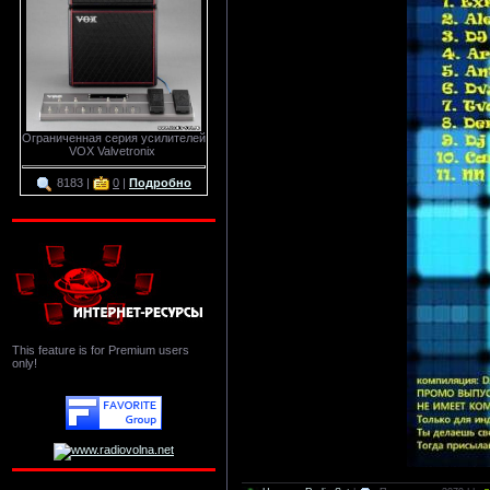
Ограниченная серия усилителей
VOX Valvetronix
8183 |
0
|
Подробно
This feature is for Premium users
only!