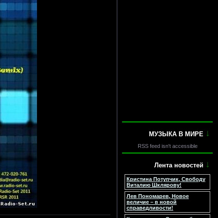
↓
МУЗЫКА В МИРЕ
RSS feed isn't accessible
↓
Лента новостей
Кристина Потупчик, Свободу
Виталию Шклярову!
Лев Пономарев, Новое
величие – в новой
справедливости!