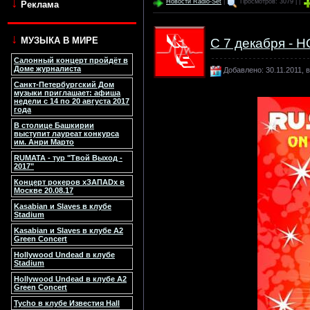
↓
Новости Radio-Set
|
Просмотров: 3079 | |
Реклама
↓
МУЗЫКА В МИРЕ
С 7 декабря -
Салонный концерт пройдёт в
Доме журналиста
Добавлено: 30.11.2011, в
Санкт-Петербургский Дом
музыки приглашает: афиша
недели с 14 по 20 августа 2017
года
В столице Башкирии
выступит лауреат конкурса
им. Анри Марто
RUMATA - тур "Твой Выход -
2017"
Концерт рокеров xЗАПАDx в
Москве 20.08.17
Kasabian и Slaves в клубе
Stadium
Kasabian и Slaves в клубе A2
Green Concert
Hollywood Undead в клубе
Stadium
Hollywood Undead в клубе A2
Green Concert
Tycho в клубе Известия Hall