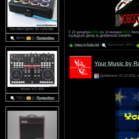
The Midi Fighter 3D controller
C 22 декабря
2011
по 13 января
2012
Звёз
КАЖДЫЙ ДЕНЬ В ДНЕВНОМ ЭФИРЕ!
9074 |
0
|
Подробно
Новости Radio-Set
|
Просмотров: 3024 | |
Your Music by R
Добавлено: 01.12.2011, в
Vestax VCI-400
7321 |
0
|
Подробно