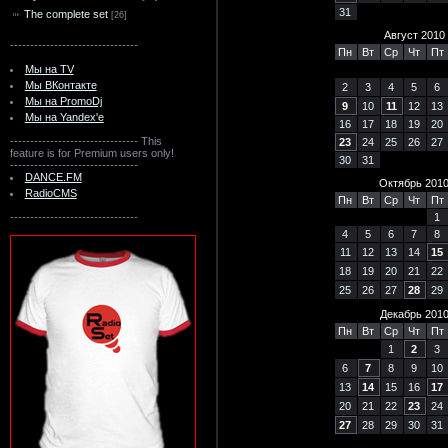
31
The complete set
[26]
Август 2010
--------------------------------
Пн
Вт
Ср
Чт
Пт
Мы на TV
Мы ВКонтакте
2
3
4
5
6
Мы на PromoDj
9
10
11
12
13
Мы на Yandex'e
16
17
18
19
20
--------------------------------
This
23
24
25
26
27
feature is for Premium users only!
30
31
--------------------------------
DANCE.FM
Октябрь 201
RadioCMS
Пн
Вт
Ср
Чт
Пт
--------------------------------
1
4
5
6
7
8
11
12
13
14
15
18
19
20
21
22
25
26
27
28
29
Декабрь 201
Пн
Вт
Ср
Чт
Пт
1
2
3
6
7
8
9
10
13
14
15
16
17
20
21
22
23
24
27
28
29
30
31