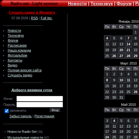
Новости
|
Технозвук
|
Форум
|
Р
Radio-set
-
Light version
Слушать радио в Winamp'e
07.08.2026 |
RSS
|
Full Ver.
Январь 2010
--------------------------------
Пн
Вт
Ср
Чт
Пт
Новости
1
Технозвук
4
5
6
7
8
Форум
11
12
13
14
15
Расписание
18
19
20
21
22
Наша команда
Фотоальбом
25
26
27
28
29
Контакты
Март 2010
Видео
Пн
Вт
Ср
Чт
Пт
Полная версия сайта
1
2
3
4
5
Слушать радио
8
9
10
11
12
--------------------------------
15
16
17
18
19
Доброго времени суток
22
23
24
25
26
29
30
31
Логин:
Пароль:
Май 2010
Пн
Вт
Ср
Чт
Пт
запомнить
Забыл пароль
|
Регистрация
3
4
5
6
7
--------------------------------
10
11
12
13
14
Новости Radio-Set
17
18
19
20
21
[56]
24
25
26
27
28
Музыкальные новости
[97]