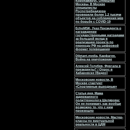
Коронавирус. Оперштаб
Москвы, В Москве
специалисты
Роспотребнадзора
проверили более 1,2 тысячи
объектов на соблюдения мер
по борьбе с COVID-19
EchoMSK, Указ Президента о
награждении
государственными наградами
за большой вклад в
реализацию проекта по
переходу РФ на цифровой
формат телевещания
Diletant.media, Карфаген.
Война на уничтожение
Алексей Голубев, Фургала в
президенты? / Опрос в
Хабаровске [Видео]
Московские новости, В
Москве стартуют
«Спортивные выходные»
Статья дня, Мама
задержанного
политтехнолога Шклярова:
Он не понимает, как вообще
возможно то, что с ним
произошло
Московские новости, Мастер-
классы по виртуальной
реальности в ЦДМ