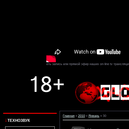
у каналу вы можете смотреть запись или прямой эфир наших on-line tv трансляций. Сл
Главная
»
2010
»
Январь
»
30
↓
ТЕХНОЗВУК