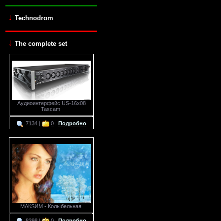
↓
Technodrom
↓
The complete set
Аудиоинтерфейс US-16x08
Tascam
7134 |
0
|
Подробно
МАКSИМ - Колыбельная
8398 |
0
|
Подробно