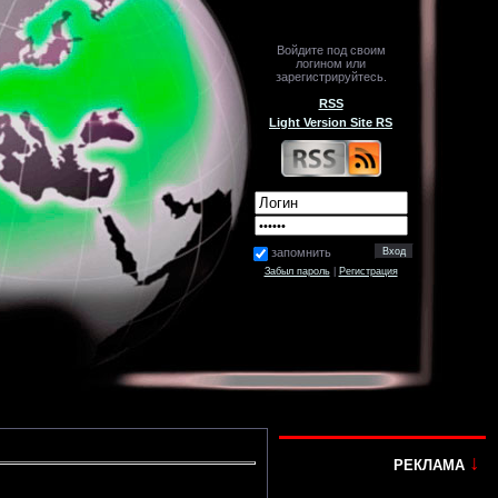
Войдите под своим
логином или
зарегистрируйтесь.
RSS
Light Version Site RS
запомнить
Забыл пароль
|
Регистрация
↓
РЕКЛАМА