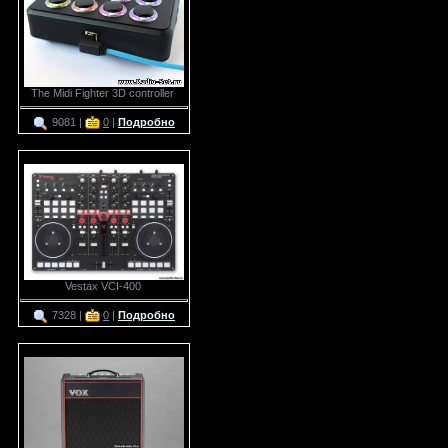
The Midi Fighter 3D controller
9081 |
0
|
Подробно
Vestax VCI-400
7328 |
0
|
Подробно