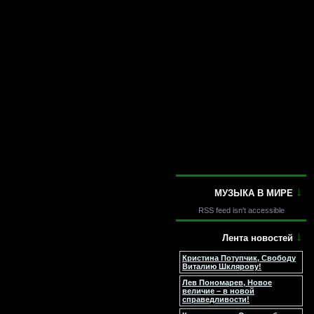
↓
МУЗЫКА В МИРЕ
RSS feed isn't accessible
↓
Лента новостей
Кристина Потупчик, Свободу
Виталию Шклярову!
Лев Пономарев, Новое
величие – в новой
справедливости!