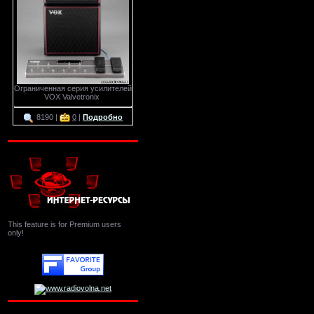
Ограниченная серия усилителей
VOX Valvetronix
8190 |
0
|
Подробно
This feature is for Premium users
only!