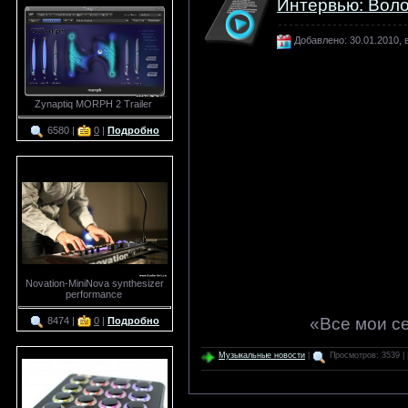
Интервью: Вол
Добавлено: 30.01.2010, в
Zynaptiq MORPH 2 Trailer
6580 |
0
|
Подробно
Novation-MiniNova synthesizer
performance
«Все мои с
8474 |
0
|
Подробно
Музыкальные новости
|
Просмотров: 3539 | 