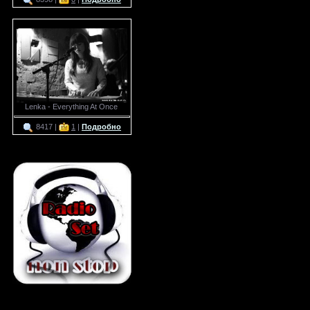
Lenka - Everything At Once
8417 |
1
|
Подробно