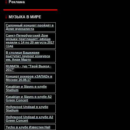
↓
Реклама
↓
МУЗЫКА В МИРЕ
Салонный концерт пройдёт в
Доме журналиста
Санкт-Петербургский Дом
музыки приглашает: афиша
недели с 14 по 20 августа 2017
года
В столице Башкирии
выступит лауреат конкурса
им. Анри Марто
RUMATA - тур "Твой Выход -
2017"
Концерт рокеров xЗАПАDx в
Москве 20.08.17
Kasabian и Slaves в клубе
Stadium
Kasabian и Slaves в клубе A2
Green Concert
Hollywood Undead в клубе
Stadium
Hollywood Undead в клубе A2
Green Concert
Tycho в клубе Известия Hall